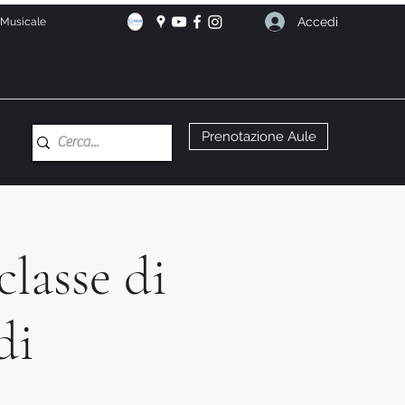
Accedi
e Musicale
Prenotazione Aule
classe di
di