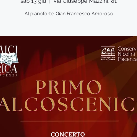
sab 13 giu
  |  
Via Giuseppe Mazzini, 81
Al pianoforte: Gian Francesco Amoroso