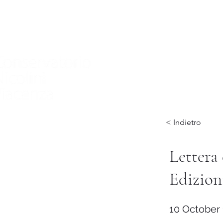
Home
Nuova pagina
Conservatory
Didactics
In
< Indietro
Lettera
Edizion
10 October