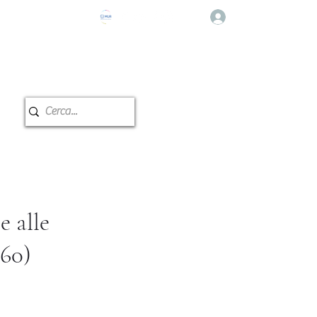
Log In
e Musicale
Classroom reservation
 alle
960)