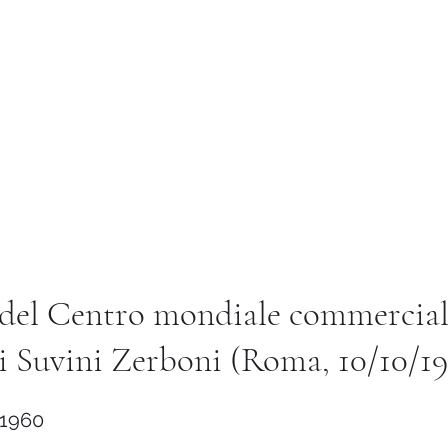
Istituto di Alta Formazione Artistica 
ternational
Library
Services and Utilities
Altro
 del Centro mondiale commerciale
i Suvini Zerboni (Roma, 10/10/1
 1960