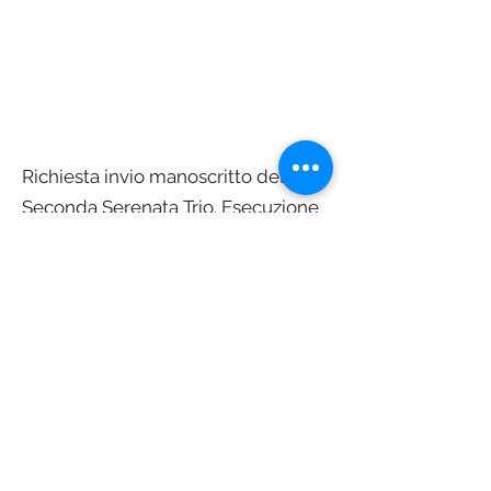
Richiesta invio manoscritto della
Seconda Serenata Trio. Esecuzione
de Il Cordovano al teatro Comunale
di Genova
Logo ideato e creato da Silvio Franzini
©2023 by Giuseppe Nicolini Conservatory of Music -
Piacenza.