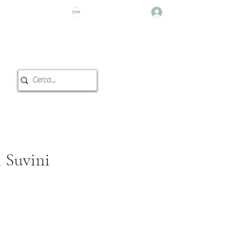
Log In
e Musicale
Classroom reservation
i Suvini