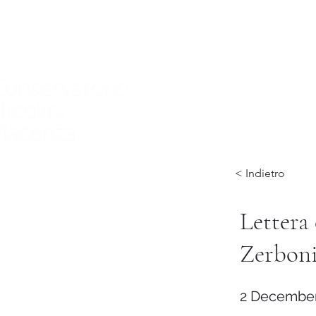
Home
Nuova pagina
Conservatory
Didactics
In
< Indietro
Lettera 
Zerboni
2 December