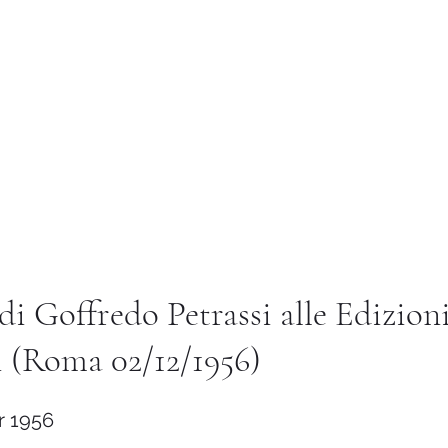
Istituto di Alta Formazione Artistica 
ternational
Library
Services and Utilities
Altro
di Goffredo Petrassi alle Edizion
 (Roma 02/12/1956)
 1956