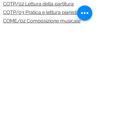
COTP/02 Lettura della partitura
COTP/03 Pratica e lettura pianistica
COME/02 Composizione musicale
elettroacustica
Chiuso
Indietro
Prossimo
Logo ideato e creato da Silvio Franzini
©2023 Giuseppe Nicolini 音乐学院 - 皮亚琴察。