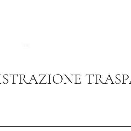
Istituto di Alta Formazione Artistica 
a pagina
温室
教学法
国际的
图书馆
Altro
STRAZIONE TRAS