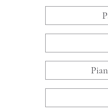
P
Pian