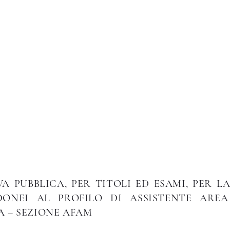
Istituto di Alta Formazione Artistica 
a pagina
温室
教学法
国际的
图书馆
Altro
A PUBBLICA, PER TITOLI ED ESAMI, PER 
DONEI AL PROFILO DI ASSISTENTE ARE
A – SEZIONE AFAM