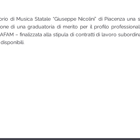
orio di Musica Statale “Giuseppe Nicolini” di Piacenza una se
zione di una graduatoria di merito per il profilo professiona
 AFAM – finalizzata alla stipula di contratti di lavoro subord
disponibili.
Logo ideato e creato da Silvio Franzini