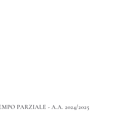
Istituto di Alta Formazione Artistica 
a pagina
温室
教学法
国际的
图书馆
Altro
MPO PARZIALE - A.A. 2024/2025