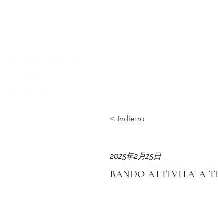
家
Nuova pagina
Nuova pagina
Nuov
< Indietro
2025年2月25日
BANDO ATTIVITA' A TE