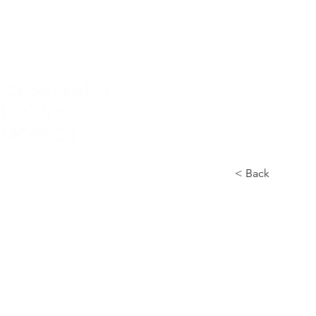
家
Nuova pagina
Nuova pagina
Nuov
< Back