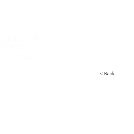
家
Nuova pagina
Nuova pagina
Nuov
< Back