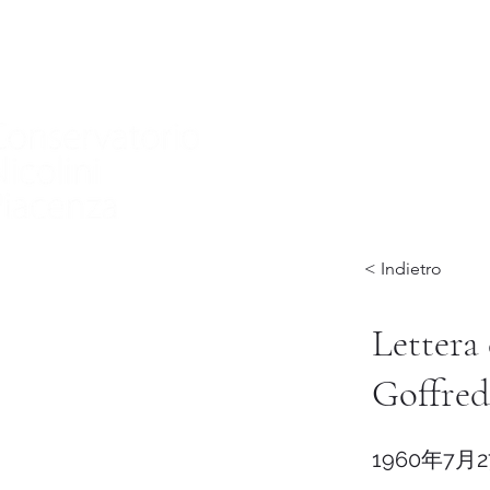
家
Nuova pagina
Nuova pagina
Nuov
< Indietro
Lettera
Goffred
1960年7月