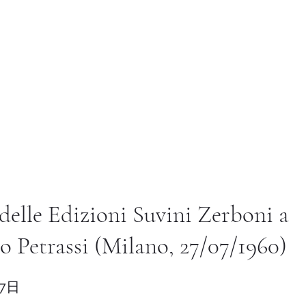
Istituto di Alta Formazione Artistica 
a pagina
温室
教学法
国际的
图书馆
Altro
 delle Edizioni Suvini Zerboni a
o Petrassi (Milano, 27/07/1960)
27日