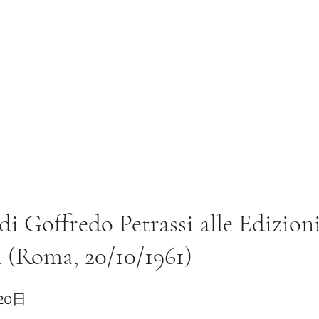
Istituto di Alta Formazione Artistica 
a pagina
温室
教学法
国际的
图书馆
Altro
di Goffredo Petrassi alle Edizion
 (Roma, 20/10/1961)
20日