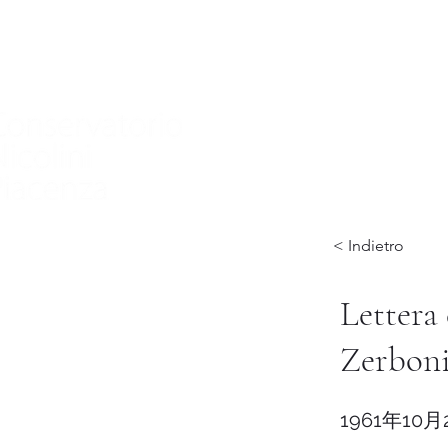
家
Nuova pagina
Nuova pagina
Nuov
< Indietro
Lettera 
Zerboni
1961年10月