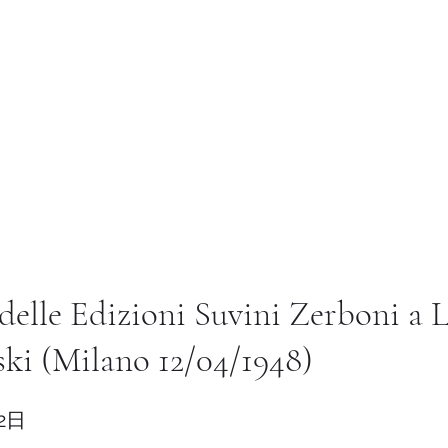
Istituto di Alta Formazione Artistica 
a pagina
温室
教学法
国际的
图书馆
Altro
 delle Edizioni Suvini Zerboni a 
ki (Milano 12/04/1948)
2日