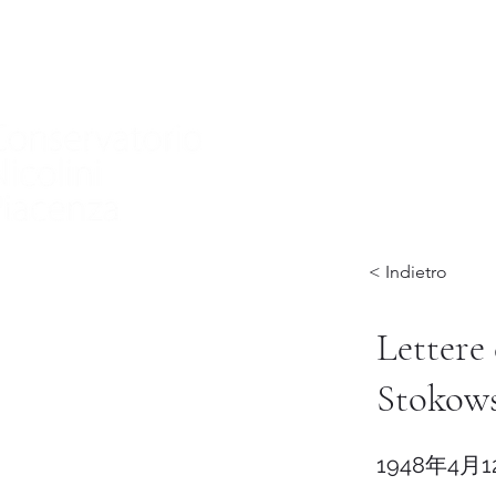
家
Nuova pagina
Nuova pagina
Nuov
< Indietro
Lettere
Stokows
1948年4月1