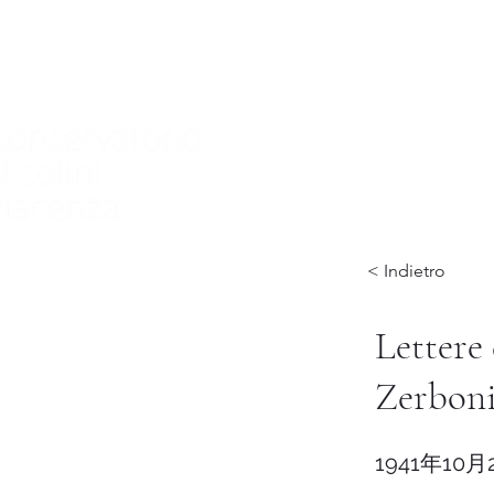
家
Nuova pagina
Nuova pagina
Nuov
< Indietro
Lettere 
Zerboni
1941年10月