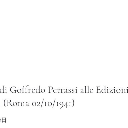
Istituto di Alta Formazione Artistica 
a pagina
温室
教学法
国际的
图书馆
Altro
di Goffredo Petrassi alle Edizion
 (Roma 02/10/1941)
2日