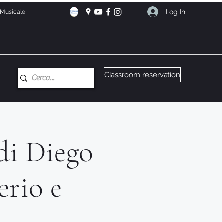
Log In
e Musicale
Classroom reservation
di Diego
erio e