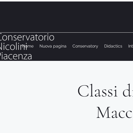
Home
Nuova pagina
Conservatory
Didactics
In
Classi 
Macca