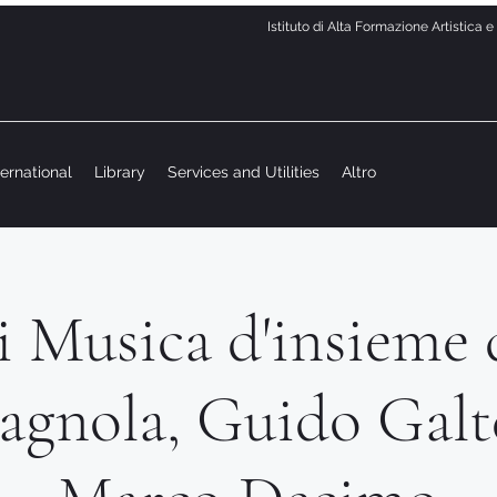
Istituto di Alta Formazione Artistica 
ternational
Library
Services and Utilities
Altro
di Musica d'insieme 
gnola, Guido Galt