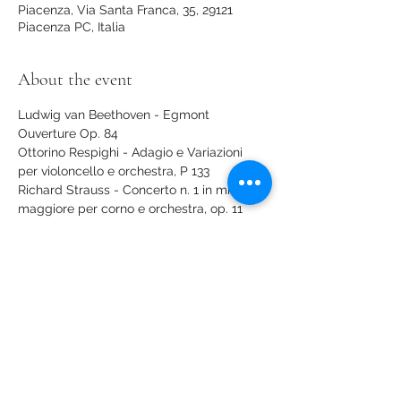
Piacenza, Via Santa Franca, 35, 29121
Piacenza PC, Italia
About the event
Ludwig van Beethoven - Egmont 
Ouverture Op. 84
Ottorino Respighi - Adagio e Variazioni 
per violoncello e orchestra, P 133
Richard Strauss - Concerto n. 1 in mi bem. 
maggiore per corno e orchestra, op. 11
Johann Strauss jr - Il Pipistrello, Ouverture
Violoncello – 
Monica Righi
Corno – 
Tommaso Perotti
Show More
Share this event