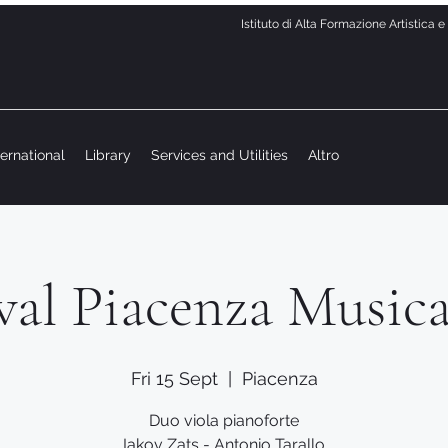
Istituto di Alta Formazione Artistica 
ternational
Library
Services and Utilities
Altro
val Piacenza Music
Fri 15 Sept
  |  
Piacenza
Duo viola pianoforte
Iakov Zats - Antonio Tarallo