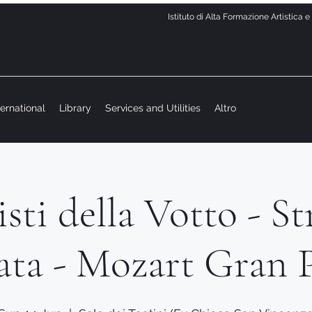
Istituto di Alta Formazione Artistica 
ternational
Library
Services and Utilities
Altro
listi della Votto - St
ata - Mozart Gran P