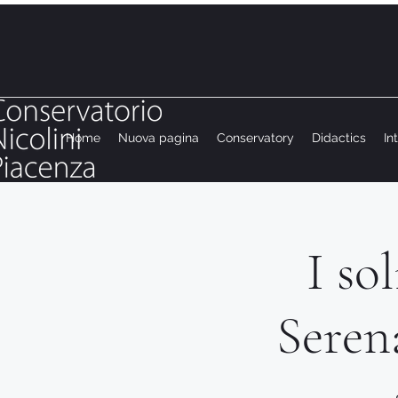
Home
Nuova pagina
Conservatory
Didactics
In
I so
Seren