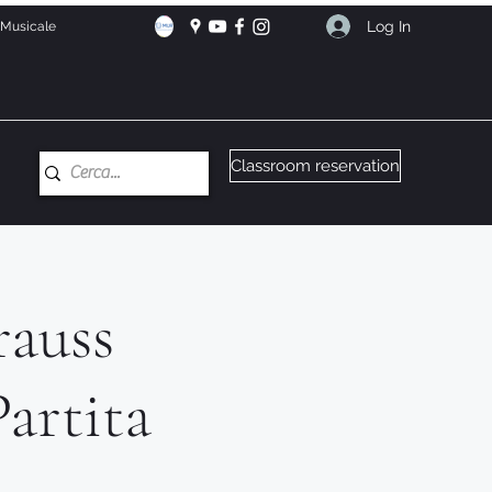
Log In
e Musicale
Classroom reservation
rauss
artita