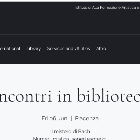
Istituto di Alta Formazione Artistica 
ternational
Library
Services and Utilities
Altro
ncontri in bibliote
Fri 06 Jun
  |  
Piacenza
Il mistero di Bach
Numeri, mistica, saperi esoterici.