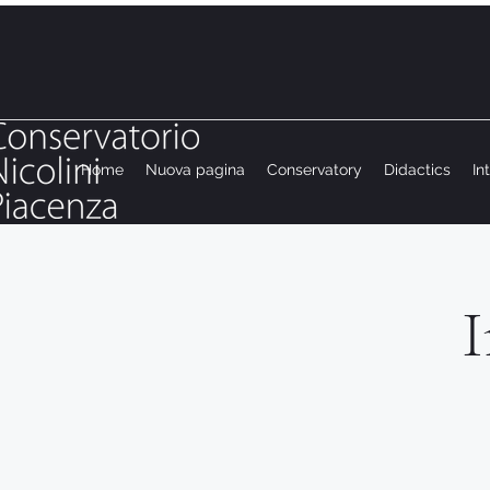
Home
Nuova pagina
Conservatory
Didactics
In
I