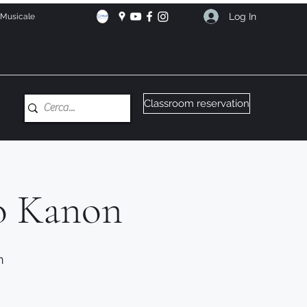
Log In
e Musicale
Classroom reservation
io Kanon
n