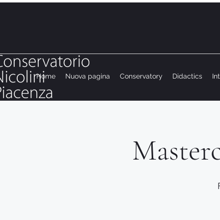
Home
Nuova pagina
Conservatory
Didactics
In
Masterc