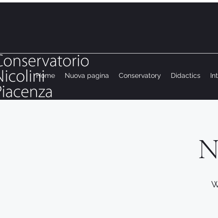
Home
Nuova pagina
Conservatory
Didactics
In
N
W