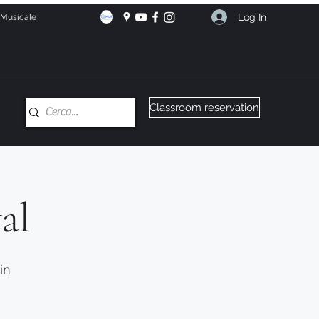
Log In
e Musicale
Classroom reservation
al
in