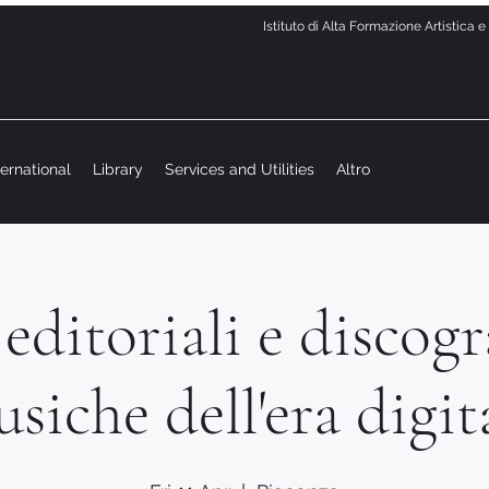
Istituto di Alta Formazione Artistica 
ternational
Library
Services and Utilities
Altro
editoriali e discogr
siche dell'era digit