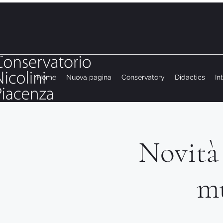
Home
Nuova pagina
Conservatory
Didactics
In
Novità 
mu