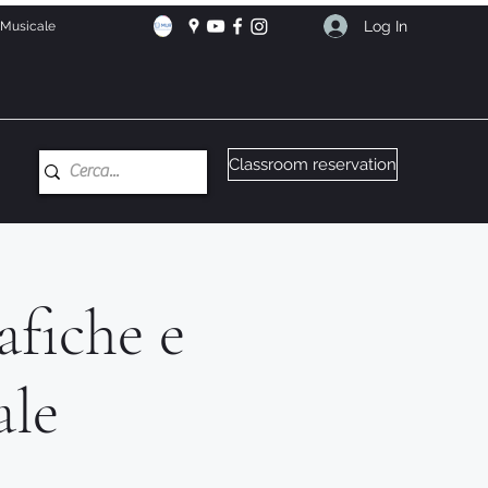
Log In
e Musicale
Classroom reservation
afiche e
ale