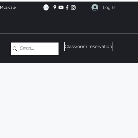
Log In
e Musicale
Classroom reservation
o