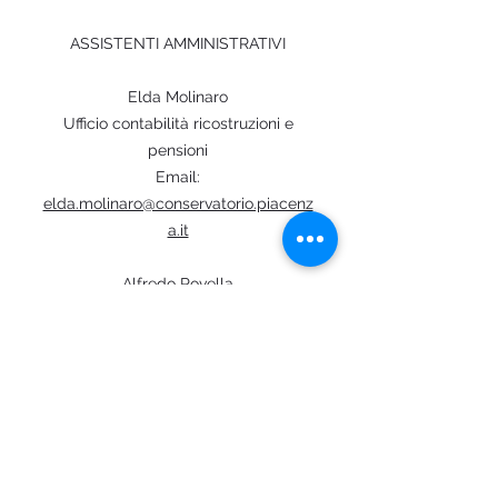
ASSISTENTI AMMINISTRATIVI
Elda Molinaro
Ufficio contabilità ricostruzioni e
pensioni
Email:
elda.molinaro@conservatorio.piacenz
a.it
Alfredo Rovella
Segreteria artistica e di direzione
Email:
seg.artistica@conservatorio.piacenza.
it
Alessandro Milia
Ufficio protocollo e didattica corsi
accademici