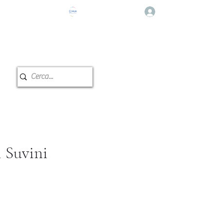
Log In
e Musicale
Classroom reservation
i Suvini