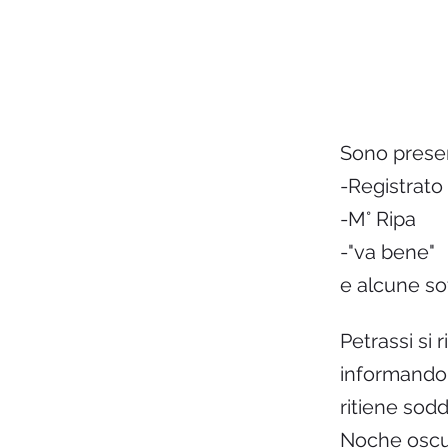
Sono presen
-Registrato 
-M° Ripa
-"va bene"
e alcune sot
Petrassi si 
informandol
ritiene sod
Noche oscura