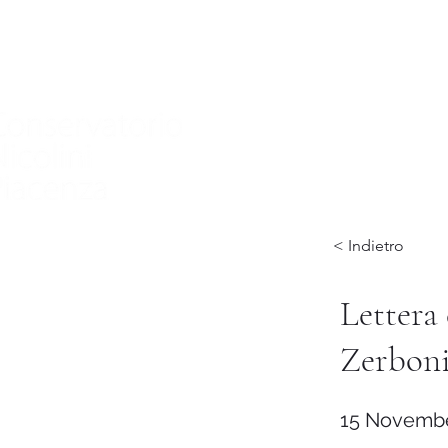
Home
Nuova pagina
Conservatory
Didactics
In
< Indietro
Lettera 
Zerboni
15 Novembe