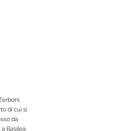
 Zerboni,
o di cui si
osso da
 a Basilea.