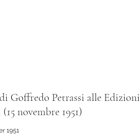
Istituto di Alta Formazione Artistica 
ternational
Library
Services and Utilities
Altro
di Goffredo Petrassi alle Edizion
 (15 novembre 1951)
r 1951