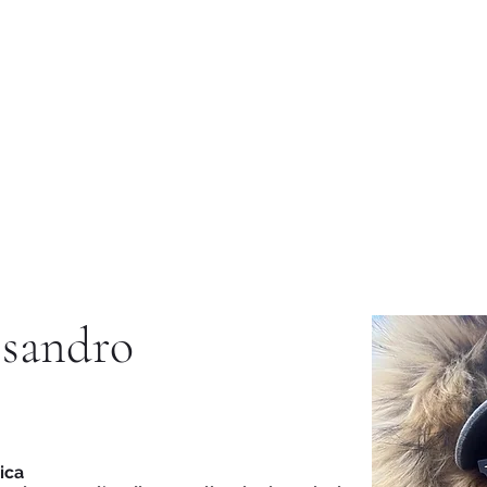
Istituto di Alta Formazione Artistica 
ternational
Library
Services and Utilities
Altro
ssandro
ica