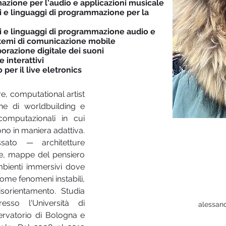
azione per l'audio e applicazioni musicale
ni e linguaggi di programmazione per la
ni e linguaggi di programmazione audio e
istemi di comunicazione mobile
orazione digitale dei suoni
 interattivi
 per il live eletronics
, computational artist 
he di worldbuilding e 
computazionali in cui 
o in maniera adattiva. 
ato — architetture 
he, mappe del pensiero 
enti immersivi dove 
me fenomeni instabili, 
isorientamento. Studia 
sso l'Università di 
alessand
rvatorio di Bologna e 