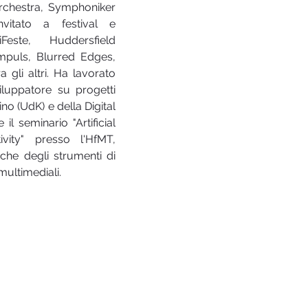
rchestra, Symphoniker 
itato a festival e 
ste, Huddersfield 
mpuls, Blurred Edges, 
li altri. Ha lavorato 
luppatore su progetti 
no (UdK) e della Digital 
l seminario "Artificial 
ity" presso l'HfMT, 
iche degli strumenti di 
 multimediali.