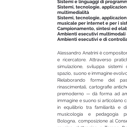
Sistemi e linguaggi di programm
Sistemi, tecnologie, applicazio
multimedialità
Sistemi, tecnologie, applicazio
musicale per internet e per i s
Campionamento, sintesi ed elab
Ambienti esecutivi multimodali e
Ambienti esecutivi e di controllo
Alessandro Anatrini è compositore
e ricercatore. Attraverso pratic
simulazione, sviluppa sistemi 
spazio, suono e immagine evolvon
Rielaborando forme del pass
rinascimentali, cartografie antic
premoderno — dà forma ad ambi
immagine e suono si articolano co
in equilibrio tra familiarità e d
musicologia e pedagogia pre
Bologna, composizione al Conse