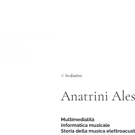
Home
Nuova pagina
Conservatory
Didactics
In
< Indietro
Anatrini Ale
Multimedialità
Informatica musicale
Storia della musica elettroacust