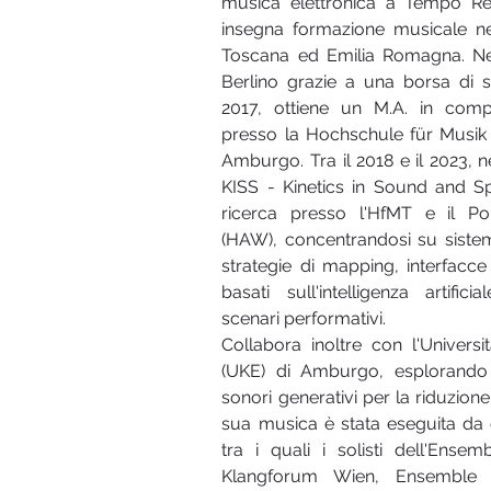
musica elettronica a Tempo Rea
insegna formazione musicale nel
Toscana ed Emilia Romagna. Nel 
Berlino grazie a una borsa di s
2017, ottiene un M.A. in compo
presso la Hochschule für Musik 
Amburgo. Tra il 2018 e il 2023, n
KISS - Kinetics in Sound and Spa
ricerca presso l'HfMT e il Po
(HAW), concentrandosi su sistemi 
strategie di mapping, interfacce
basati sull'intelligenza artifici
scenari performativi. 
Collabora inoltre con l'Universi
(UKE) di Amburgo, esplorando l
sonori generativi per la riduzione 
sua musica è stata eseguita da 
tra i quali i solisti dell'Ensem
Klangforum Wien, Ensemble M