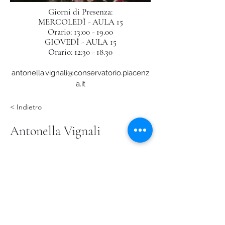
Giorni di Presenza:
MERCOLEDÌ - AULA 15
Orario: 13:00 - 19.00
GIOVEDÌ - AULA 15
Orario: 12:30 - 18.30
antonella.vignali@conservatorio.piacenz
a.it
< Indietro
Antonella Vignali
Pianoforte
Letteratura dello strumento
Pianoforte a 4 mani
Pianoforte e orchestra
Tecniche di improvvisazione
Tecniche di lettura estemporanea