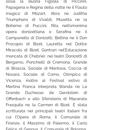
ossia la Buona Figliola di Piccinni, 
Papagena e Regina della notte ne il Flauto 
magico di Mozart, Abra ne Juditha 
Triumphans di Vivaldi, Musetta ne la 
Bohème di Puccini, Rita nell’omonima 
opera donizettiana e Serafina ne il 
Campanello di Donizetti, Bettina ne il Don 
Procopio di Bizet, Lauretta nel Dottor 
Miracolo di Bizet, Gontran nel’Educazione 
mancata di Chabrier, nei teatri Donizetti di 
Bergamo, Ponchielli di Cremona, Grande 
di Brescia, Sociale di Mantova, Coccia di 
Novara, Sociale di Como, Olimpico di 
Vicenza, inoltre al Festival estivo di 
Martina Franca interpreta Wanda ne La 
Grande Duchesse de Gerolstein di 
Offenbach e allo Sferisterio di Macerata 
Frasquita ne la Carmen di Bizet. È stata 
scritturata nei principali teatri italiani fra 
cui l’Opera di Roma, il Comunale di 
Firenze, il Massimo di Palermo, il Carlo 
Felice di Genova, il Comunale di Bologna, 