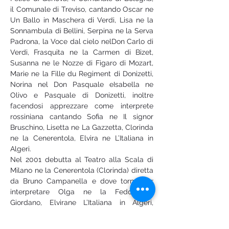
il Comunale di Treviso, cantando Oscar ne 
Un Ballo in Maschera di Verdi, Lisa ne la 
Sonnambula di Bellini, Serpina ne la Serva 
Padrona, la Voce dal cielo nelDon Carlo di 
Verdi, Frasquita ne la Carmen di Bizet, 
Susanna ne le Nozze di Figaro di Mozart, 
Marie ne la Fille du Regiment di Donizetti, 
Norina nel Don Pasquale eIsabella ne 
Olivo e Pasquale di Donizetti, inoltre 
facendosi apprezzare come interprete 
rossiniana cantando Sofia ne Il signor 
Bruschino, Lisetta ne La Gazzetta, Clorinda 
ne la Cenerentola, Elvira ne L’Italiana in 
Algeri.
Nel 2001 debutta al Teatro alla Scala di 
Milano ne la Cenerentola (Clorinda) diretta 
da Bruno Campanella e dove torna per 
interpretare Olga ne la Fedora di 
Giordano, Elvirane L’Italiana in Algeri, 
Frasquita ne la Carmen, Lise nel Cyrano 
De Bergerac di Alfano, Suor Dolcina nella 