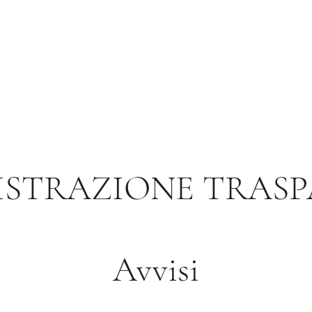
Istituto di Alta Formazione Artistica 
a pagina
温室
教学法
国际的
图书馆
Altro
STRAZIONE TRAS
Avvisi