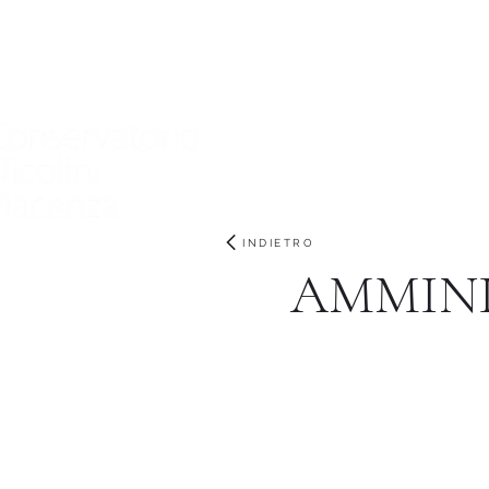
家
Nuova pagina
Nuova pagina
Nuov
INDIETRO
AMMINI