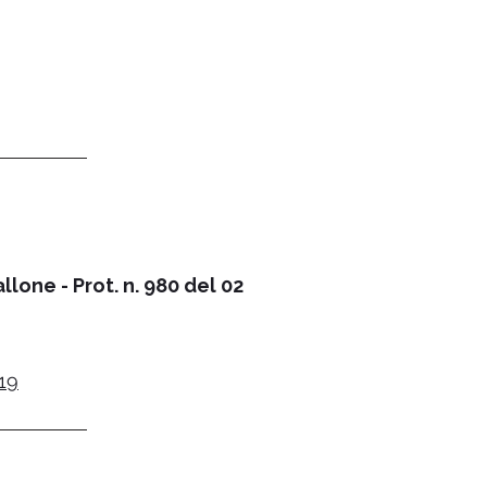
lone - Prot. n. 980 del 02
019