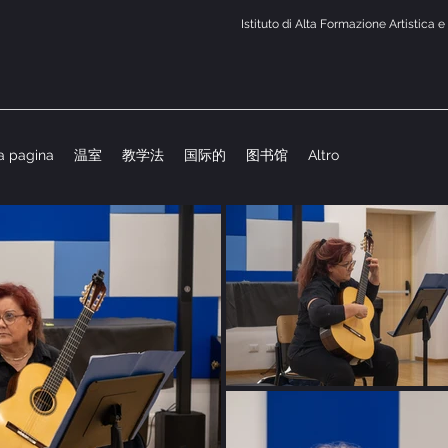
Istituto di Alta Formazione Artistica 
a pagina
温室
教学法
国际的
图书馆
Altro