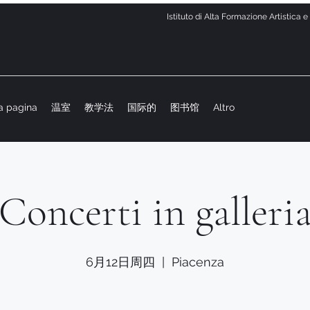
Istituto di Alta Formazione Artistica 
a pagina
温室
教学法
国际的
图书馆
Altro
Concerti in galleri
6月12日周四
  |  
Piacenza