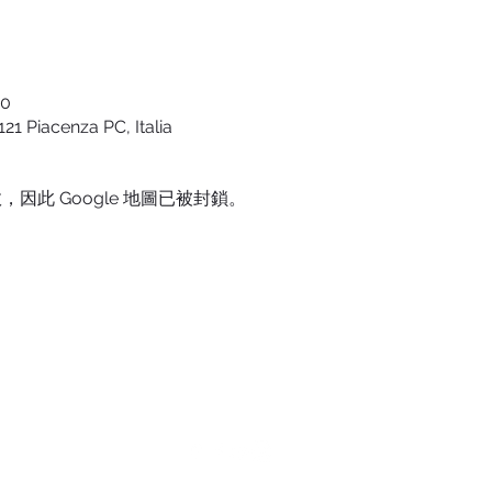
00
121 Piacenza PC, Italia
，因此 Google 地圖已被封鎖。
Logo ideato e creato da Silvio Franzini