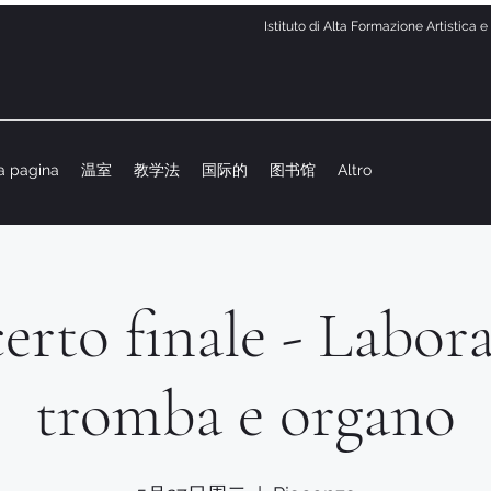
Istituto di Alta Formazione Artistica 
a pagina
温室
教学法
国际的
图书馆
Altro
rto finale - Labor
tromba e organo