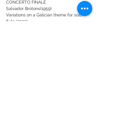
CONCERTO FINALE
Salvador Brotons(1959)
Variations on a Galician theme for solo 
flute (2022)
顯示更多
分享此活動
Logo ideato e creato da Silvio Franzini
©2023 Giuseppe Nicolini 音乐学院 - 皮亚琴察。