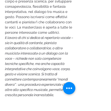
corpo e presenza scenica, per sviluppare 
consapevolezza, flessibilità e fantasia 
interpretativa, nel dialogo tra musica e 
gesto. Possono iscriversi come effettivi 
cantanti e pianiste/i che collaborano con 
le voci. La masterclass è aperta a tutte le 
persone interessate come uditrici. 
Il lavoro di chi si dedica al repertorio vocale – 
sia in qualità di cantante, pianista 
collaboratore o collaboratrice, o altrə 
musicistə interessatə a un dialogo con la 
voce – richiede non solo competenze 
tecniche specifiche, ma anche capacità 
interpretative che coinvolgono voce, corpo, 
gesto e visione scenica. Si tratta di 
connettere contemporaneamente “mondi 
diversi” : una procedura esperienziale che, 
oltre allo specifico musicale, permette una 
crescita personale inarrestabile, 
alimentando in modo cospicuo 
l’indispensabile “Pratica della Fantasia”: 
dove non ci siano scenografie, gli occhi 