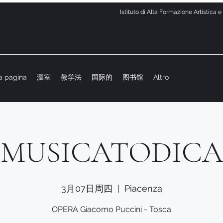
Istituto di Alta Formazione Artistica 
a pagina
温室
教学法
国际的
图书馆
Altro
MUSICATODICA
3月07日周四
  |  
Piacenza
OPERA Giacomo Puccini - Tosca