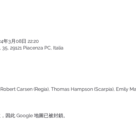
24年3月08日 22:20
 35, 29121 Piacenza PC, Italia
), Robert Carsen (Regia), Thomas Hampson (Scarpia), Emily M
，因此 Google 地圖已被封鎖。