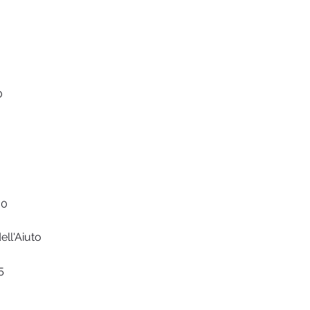
0
30
ll'Aiuto
5