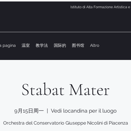
Istituto di Alta Formazione Artistica 
a pagina
温室
教学法
国际的
图书馆
Altro
Stabat Mater
9月15日周一
  |  
Vedi locandina per il luogo
Orchestra del Conservatorio Giuseppe Nicolini di Piacenza