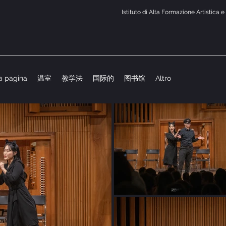
Istituto di Alta Formazione Artistica 
a pagina
温室
教学法
国际的
图书馆
Altro