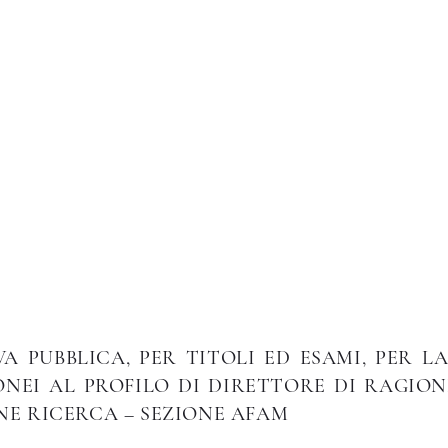
Istituto di Alta Formazione Artistica 
Biblioteca
Servizi e Utilità
Placement
Ricerca
A PUBBLICA, PER TITOLI ED ESAMI, PER 
NEI AL PROFILO DI DIRETTORE DI RAGION
E RICERCA – SEZIONE AFAM