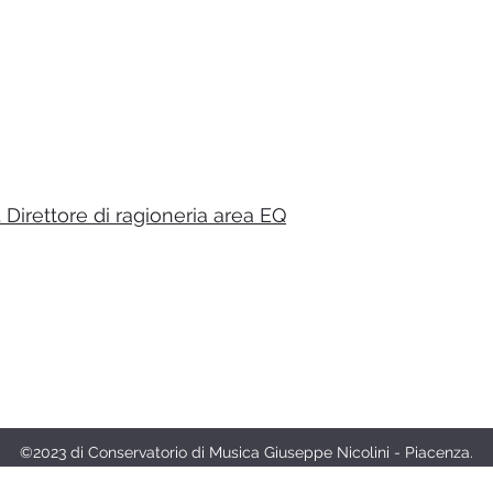
Direttore di ragioneria area EQ
Logo ideato e creato da Silvio Franzini
©2023 di Conservatorio di Musica Giuseppe Nicolini - Piacenza.