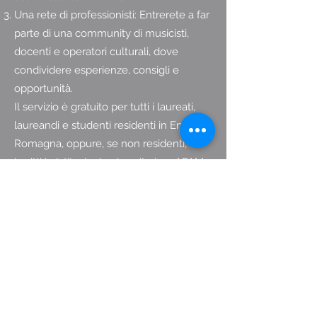
Una rete di professionisti: Entrerete a far
parte di una community di musicisti,
docenti e operatori culturali, dove
condividere esperienze, consigli e
opportunità.
Il servizio è gratuito per tutti i laureati,
laureandi e studenti residenti in Emilia-
Romagna, oppure, se non residenti,
iscritti in Istituzioni universitarie e AFAM
dell'Emilia-Romagna.
Per aderire basta scrivere una mail a
questo
indirizzo:
giuseppe.camerlingo@conserv
atorio.piacenza.it
e sarete inseriti in un
elenco di destinatari ai quali forniremo
periodicamente informazioni sulle
opportunità di lavoro in campo musicale.