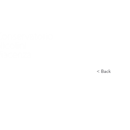
Home
Conservatorio
Didattica
International
< Back