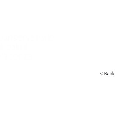
Home
Conservatorio
Didattica
International
< Back