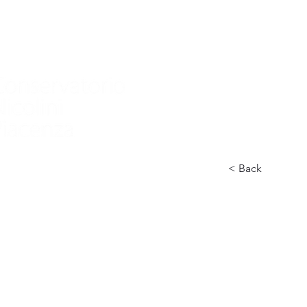
Home
Conservatorio
Didattica
International
< Back