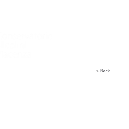
Home
Conservatorio
Didattica
International
< Back