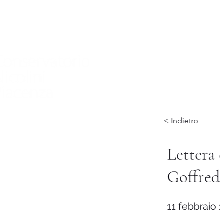
Home
Conservatorio
Didattica
International
< Indietro
Lettera
Goffred
11 febbraio