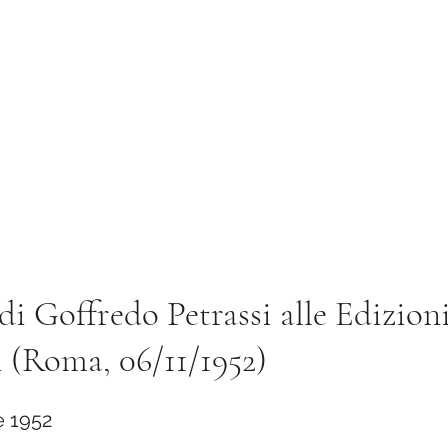
Istituto di Alta Formazione Artistica 
Biblioteca
Servizi e Utilità
Placement
Ricerca
di Goffredo Petrassi alle Edizion
 (Roma, 06/11/1952)
 1952