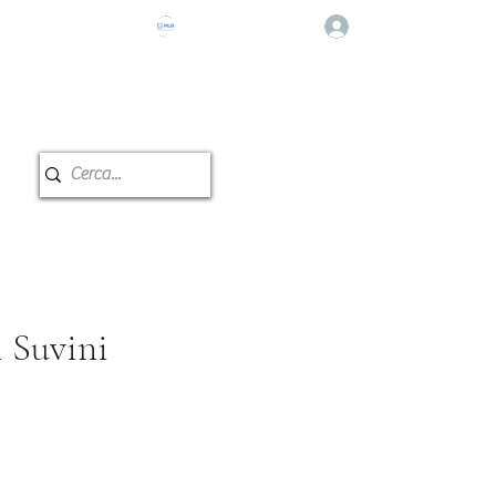
Accedi
e Musicale
Prenotazione Aule
i Suvini