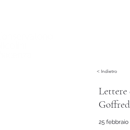
Home
Conservatorio
Didattica
International
< Indietro
Lettere
Goffred
25 febbraio