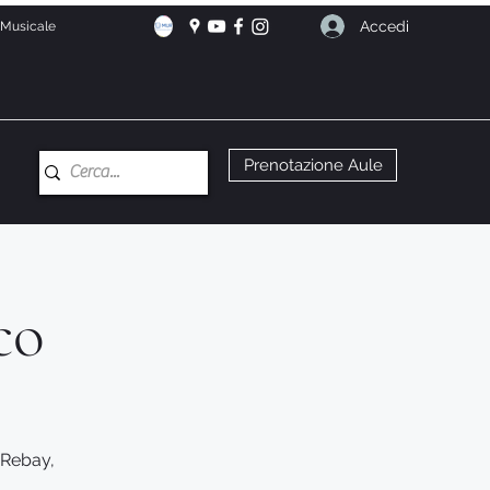
Accedi
e Musicale
Prenotazione Aule
co
 Rebay,