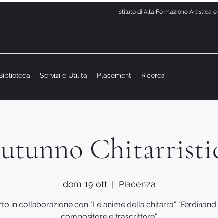
Istituto di Alta Formazione Artistica 
Biblioteca
Servizi e Utilità
Placement
Ricerca
utunno Chitarristi
dom 19 ott
  |  
Piacenza
to in collaborazione con "Le anime della chitarra" "Ferdinand
compositore e trascrittore"