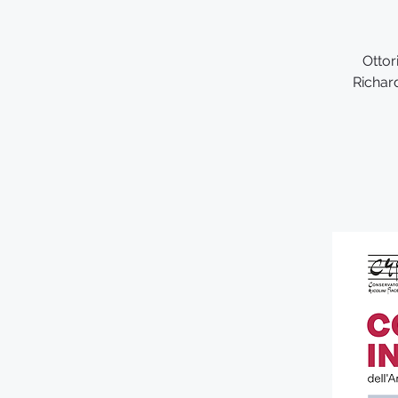
Ottor
Richar