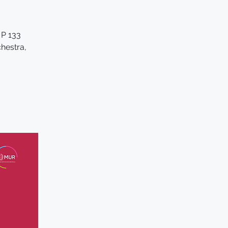
 P 133
hestra,