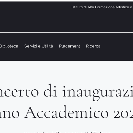
Istituto di Alta Formazione Artistica 
Biblioteca
Servizi e Utilità
Placement
Ricerca
certo di inauguraz
nno Accademico 20