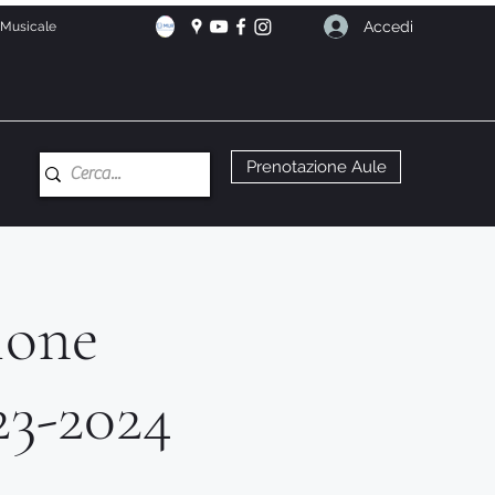
Accedi
e Musicale
Prenotazione Aule
ione
23-2024