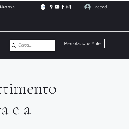
Accedi
e Musicale
Prenotazione Aule
rtimento
a e a