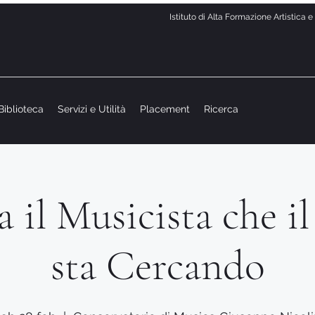
Istituto di Alta Formazione Artistica 
Biblioteca
Servizi e Utilità
Placement
Ricerca
 il Musicista che i
sta Cercando