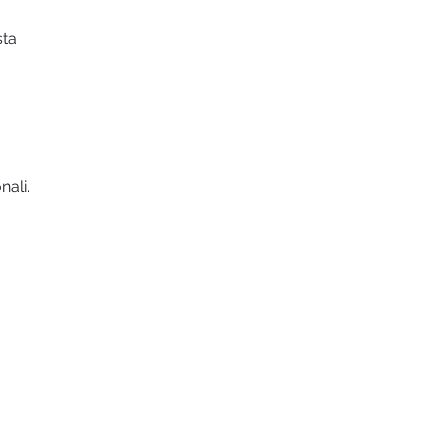
sta
nali.